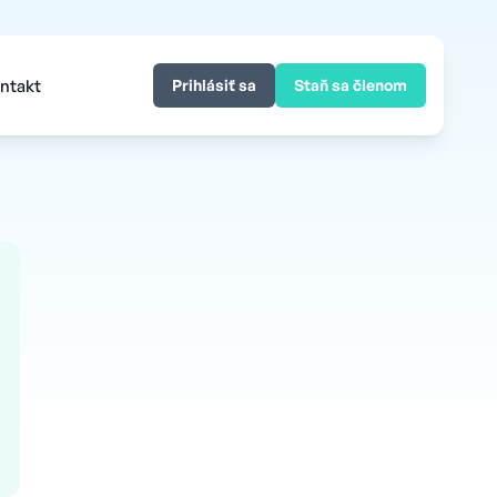
ntakt
Prihlásiť sa
Staň sa členom