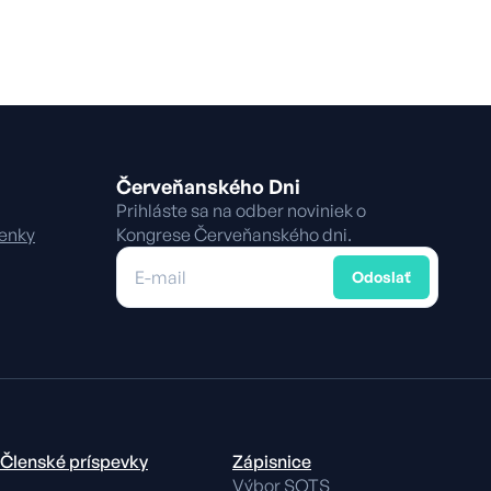
Červeňanského Dni
Prihláste sa na odber noviniek o
enky
Kongrese Červeňanského dni.
E-mail
Odoslať
Členské príspevky
Zápisnice
Výbor SOTS