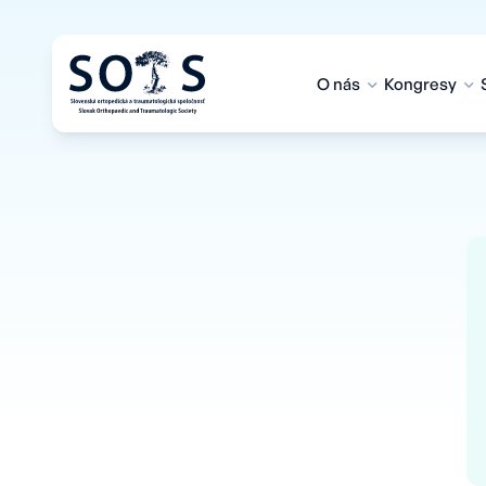
O nás
Kongresy