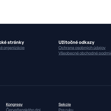
cké stránky
Užitočné odkazy
é organizácie
Ochrana osobných údajov
Všeobecné obchodné podmi
Kongresy
Sekcie
Červeňanského dni
Pre ruku