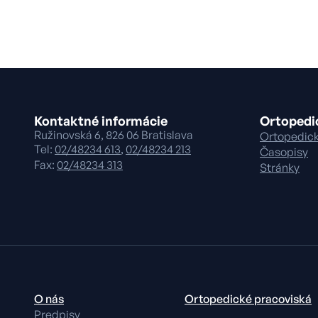
Kontaktné informácie
Ortopedi
Ružinovská 6, 826 06 Bratislava
Ortopedick
Tel:
02/48234 613
,
02/48234 213
Časopisy
Fax:
02/48234 313
Stránky
O nás
Ortopedické pracoviská
Predpisy