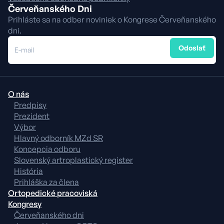
Červeňanského Dni
Prihláste sa na odber noviniek o Kongrese Červeňanského
dni.
Odoslať
E-mail
O nás
Predpisy
Prezident
Výbor
Hlavný odborník MZd SR
Koncepcia odboru
Slovenský artroplastický register
História
Prihláška za člena
Ortopedické pracoviská
Kongresy
Červeňanského dni