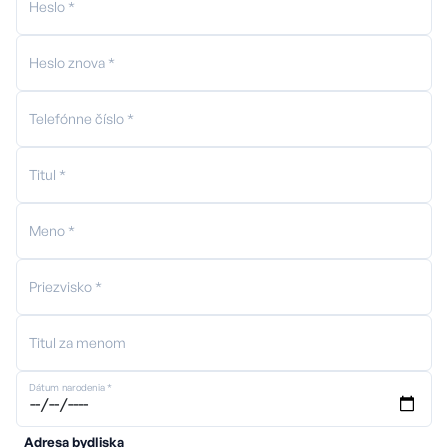
Heslo *
Heslo znova *
Telefónne číslo *
Titul *
Meno *
Priezvisko *
Titul za menom
Dátum narodenia *
Adresa bydliska