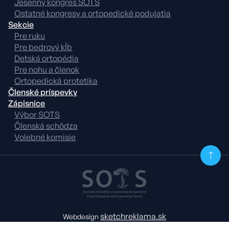
Jesenný kongres SOTS
Ostatné kongresy a ortopedické podujatia
Sekcie
Pre ruku
Pre bedrový kĺb
Detská ortopédia
Pre nohu a členok
Ortopedická protetika
Členské príspevky
Zápisnice
Výbor SOTS
Členská schôdza
Volebné komisie
sketchreklama.sk
Webdesign
Prevádzkovateľ: Sketch s. r. o. Okresný súd Bratislava I, oddiel Sro