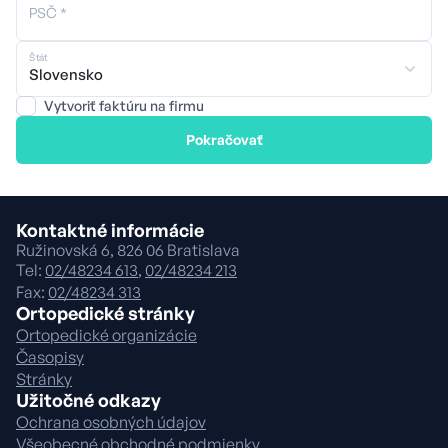
PSČ *
Štát
Vytvoriť faktúru na firmu
Pokračovať
Kontaktné informácie
Ružinovská 6, 826 06 Bratislava
Tel:
02/48234 613
,
02/48234 213
Fax:
02/48234 313
Ortopedické stránky
Ortopedické organizácie
Časopisy
Stránky
Užitočné odkazy
Ochrana osobných údajov
Všeobecné obchodné podmienky