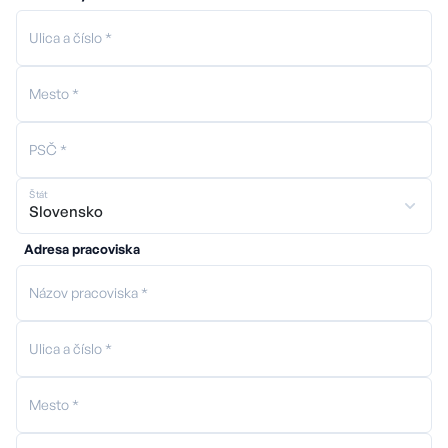
Ulica a číslo *
Mesto *
PSČ *
Štát
Adresa pracoviska
Názov pracoviska *
Ulica a číslo *
Mesto *