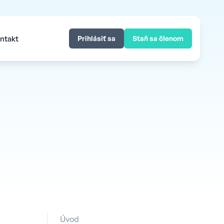
ntakt
Prihlásiť sa
Staň sa členom
Úvod