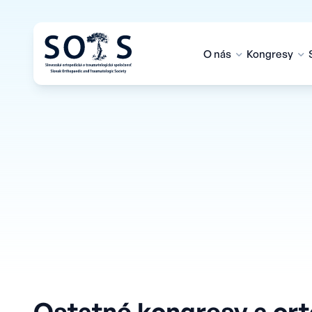
O nás
Kongresy
Ostatné kongresy a ort