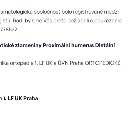
aumatologická spoločnosť bolo registrované medzi
gistri. Radi by sme Vás preto požiadali o poukázanie
0778522
tické zlomeniny Proximální humerus Distální
linika ortopedie 1. LF UK a ÚVN Praha ORTOPEDICKÉ
 1. LF UK Praha