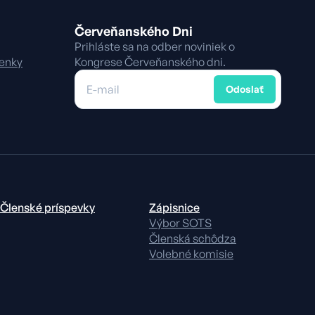
Červeňanského Dni
Prihláste sa na odber noviniek o
enky
Kongrese Červeňanského dni.
E-mail
Odoslať
Členské príspevky
Zápisnice
Výbor SOTS
Členská schôdza
Volebné komisie