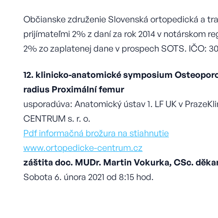
Občianske združenie Slovenská ortopedická a tr
prijímateľmi 2% z daní za rok 2014 v notárskom re
2% zo zaplatenej dane v prospech SOTS. IČO: 3
12. klinicko-anatomické symposium Osteoporo
radius Proximální femur
usporadúva: Anatomický ústav 1. LF UK v PrazeK
CENTRUM s. r. o.
Pdf informačná brožura na stiahnutie
www.ortopedicke-centrum.cz
záštita doc. MUDr. Martin Vokurka, CSc. děkan
Sobota 6. února 2021 od 8:15 hod.