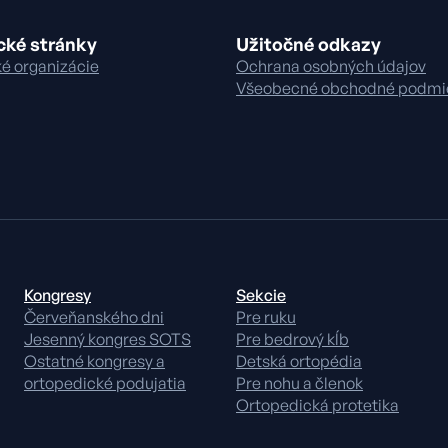
cké stránky
Užitočné odkazy
é organizácie
Ochrana osobných údajov
Všeobecné obchodné podmi
Kongresy
Sekcie
Červeňanského dni
Pre ruku
Jesenný kongres SOTS
Pre bedrový kĺb
Ostatné kongresy a
Detská ortopédia
ortopedické podujatia
Pre nohu a členok
Ortopedická protetika