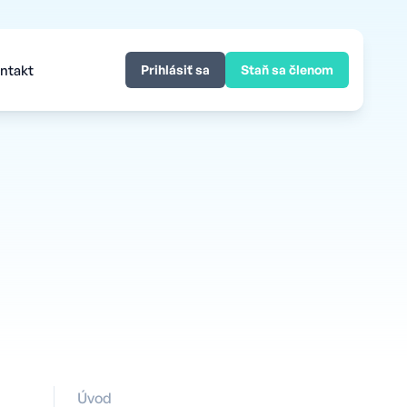
ntakt
Prihlásiť sa
Staň sa členom
Úvod