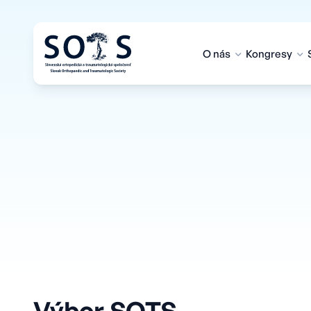
O nás
Kongresy
Výbor SOTS