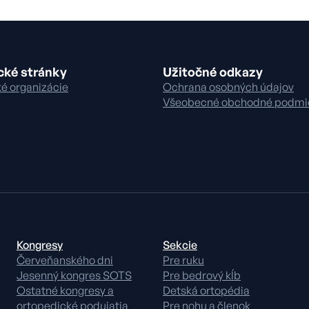
cké stránky
Užitočné odkazy
é organizácie
Ochrana osobných údajov
Všeobecné obchodné podmi
Kongresy
Sekcie
Červeňanského dni
Pre ruku
Jesenný kongres SOTS
Pre bedrový kĺb
Ostatné kongresy a
Detská ortopédia
ortopedické podujatia
Pre nohu a členok