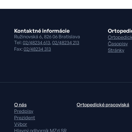
Kontaktné informácie
Ortopedi
Ružinovská 6, 826 06 Bratislava
Ortopedick
Tel:
02/48234 613
,
02/48234 213
Časopisy
Fax:
02/48234 313
Stránky
O nás
Ortopedické pracoviská
Predpisy
Prezident
Výbor
Hlavný odborník MZd SR