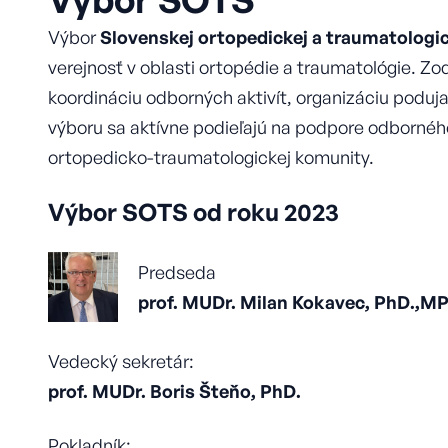
Výbor
Slovenskej ortopedickej a traumatologi
verejnosť v oblasti ortopédie a traumatológie. Z
koordináciu odborných aktivít, organizáciu poduj
výboru sa aktívne podieľajú na podpore odborného
ortopedicko-traumatologickej komunity.
Výbor SOTS od roku 2023
Predseda
prof. MUDr. Milan Kokavec, PhD.,M
Vedecký sekretár:
prof. MUDr. Boris Šteňo, PhD.
Pokladník: