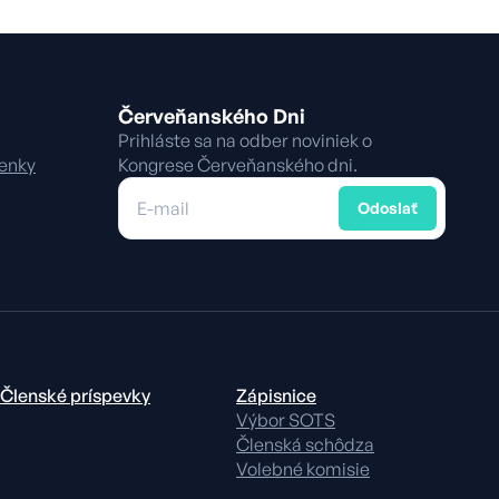
Červeňanského Dni
Prihláste sa na odber noviniek o
enky
Kongrese Červeňanského dni.
E-mail
Odoslať
Členské príspevky
Zápisnice
Výbor SOTS
Členská schôdza
Volebné komisie